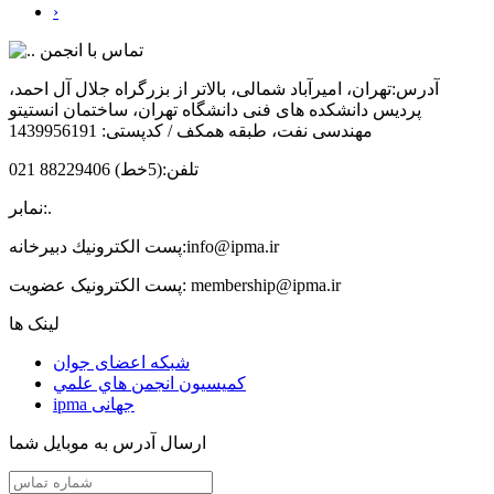
›
تماس با انجمن
آدرس:
تهران، امیرآباد شمالی، بالاتر از بزرگراه جلال آل احمد،
پردیس دانشکده های فنی دانشگاه تهران، ساختمان انستیتو
مهندسی نفت، طبقه همکف / کدپستی: 1439956191
تلفن:
(5خط) 88229406 021
.
نمابر:
info@ipma.ir
پست الكترونيك دبیرخانه:
membership@ipma.ir
پست الکترونیک عضویت:
لینک ها
شبکه اعضای جوان
كميسيون انجمن هاي علمي
ipma جهانی
ارسال آدرس به موبایل شما