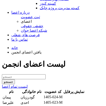
کمیته کیدز
کمیته مدیریت پروژه چابک
درباره اعضا
ثبت عضویت
اعضای
حقیقی
حقوقی
شبكه اعضا جوان
فرصت های شغلی
تماس با ما
خانه
یافتن اعضای انجمن
لیست اعضای انجمن
لیست تمام اعضا
نمایش پرفایل
کد عضویت
نام خانوادگی
نام
1405-024-M
گودرزیان
پیمان
1405-023-M
احدی
علیرضا