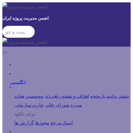
انجمن مدیریت پروژه ایران
ورود کاربران
انگلیسی
درباره انجمن
بیشتر بدانیم
تاریخچه
اهداف و نقشه راهبردی
موسسین
هیات
مدیره
شورای عالی
چارت سازمانی
برای دانلود
اسناد مرجع
مجوزها
گزارش ها
شاخه ها و کمیته ها و مراکز