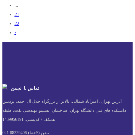
...
21
22
›
تماس با انجمن
آدرس:
تهران، امیرآباد شمالی، بالاتر از بزرگراه جلال آل احمد، پردیس
دانشکده های فنی دانشگاه تهران، ساختمان انستیتو مهندسی نفت، طبقه
همکف / کدپستی: 1439956191
تلفن:
(5خط) 88229406 021