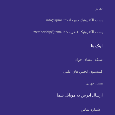
نمابر:
.
پست الكترونيك دبیرخانه:
info@ipma.ir
پست الکترونیک عضویت:
membership@ipma.ir
لینک ها
شبکه اعضای جوان
كميسيون انجمن هاي علمي
ipma جهانی
ارسال آدرس به موبایل شما