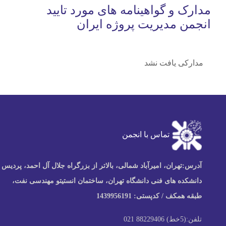
مدارک و گواهینامه های مورد تایید
انجمن مدیریت پروژه ایران
مدارکی یافت نشد
تماس با انجمن
آدرس:
تهران، امیرآباد شمالی، بالاتر از بزرگراه جلال آل احمد، پردیس
دانشکده های فنی دانشگاه تهران، ساختمان انستیتو مهندسی نفت،
طبقه همکف / کدپستی: 1439956191
تلفن:
(5خط) 88229406 021