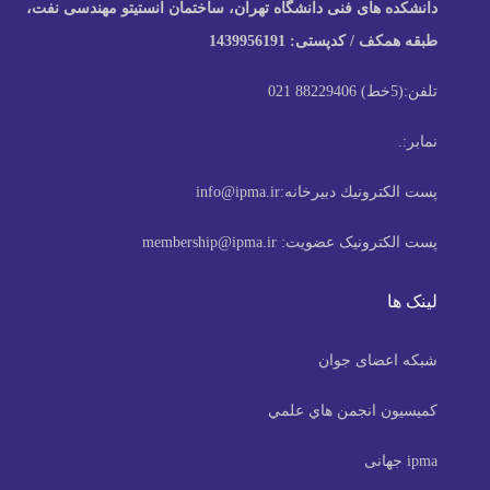
دانشکده های فنی دانشگاه تهران، ساختمان انستیتو مهندسی نفت،
طبقه همکف / کدپستی: 1439956191
تلفن:
(5خط) 88229406 021
نمابر:
.
پست الكترونيك دبیرخانه:
info@ipma.ir
پست الکترونیک عضویت:
membership@ipma.ir
لینک ها
شبکه اعضای جوان
كميسيون انجمن هاي علمي
ipma جهانی