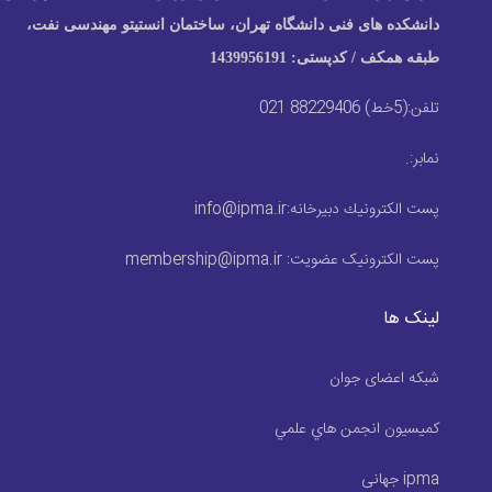
دانشکده های فنی دانشگاه تهران، ساختمان انستیتو مهندسی نفت،
طبقه همکف / کدپستی: 1439956191
تلفن:
(5خط) 88229406 021
نمابر:
.
پست الكترونيك دبیرخانه:
info@ipma.ir
پست الکترونیک عضویت:
membership@ipma.ir
لینک ها
شبکه اعضای جوان
كميسيون انجمن هاي علمي
ipma جهانی