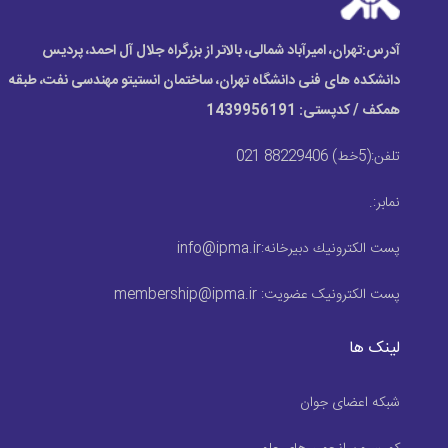
آدرس:
تهران، امیرآباد شمالی، بالاتر از بزرگراه جلال آل احمد، پردیس
دانشکده های فنی دانشگاه تهران، ساختمان انستیتو مهندسی نفت، طبقه
همکف / کدپستی: 1439956191
تلفن:
(5خط) 88229406 021
نمابر:
.
پست الكترونيك دبیرخانه:
info@ipma.ir
پست الکترونیک عضویت:
membership@ipma.ir
لینک ها
شبکه اعضای جوان