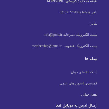
طبقه همکف / کدپستی: 1439956191
تلفن:
(5خط) 88229406 021
نمابر:
.
پست الكترونيك دبیرخانه:
info@ipma.ir
پست الکترونیک عضویت:
membership@ipma.ir
لینک ها
شبکه اعضای جوان
كميسيون انجمن هاي علمي
ipma جهانی
ارسال آدرس به موبایل شما