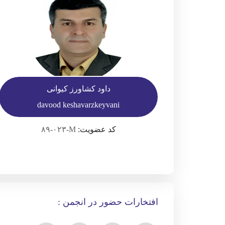
داود کشاورز کیوانی
davood keshavarzkeyvani
کد عضویت:
۸۹-۰۲۳-M
افتخارات حضور در انجمن :