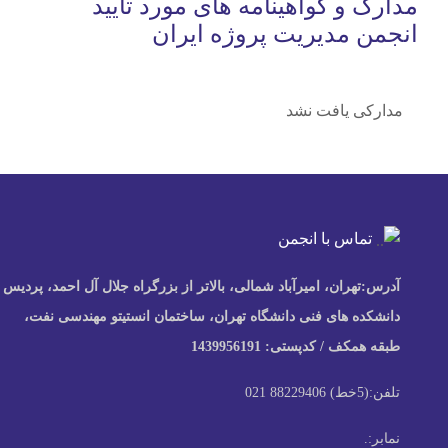
مدارک و گواهینامه های مورد تایید
انجمن مدیریت پروژه ایران
مدارکی یافت نشد
تماس با انجمن
آدرس:
تهران، امیرآباد شمالی، بالاتر از بزرگراه جلال آل احمد، پردیس
دانشکده های فنی دانشگاه تهران، ساختمان انستیتو مهندسی نفت،
طبقه همکف / کدپستی: 1439956191
تلفن:
(5خط) 88229406 021
نمابر:
.