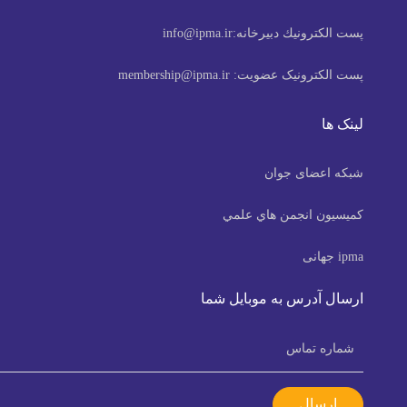
پست الكترونيك دبیرخانه:
info@ipma.ir
پست الکترونیک عضویت:
membership@ipma.ir
لینک ها
شبکه اعضای جوان
كميسيون انجمن هاي علمي
ipma جهانی
ارسال آدرس به موبایل شما
ارسال