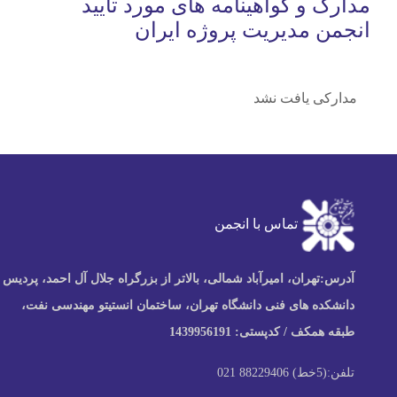
مدارک و گواهینامه های مورد تایید
انجمن مدیریت پروژه ایران
مدارکی یافت نشد
تماس با انجمن
آدرس:
تهران، امیرآباد شمالی، بالاتر از بزرگراه جلال آل احمد، پردیس
دانشکده های فنی دانشگاه تهران، ساختمان انستیتو مهندسی نفت،
طبقه همکف / کدپستی: 1439956191
تلفن:
(5خط) 88229406 021