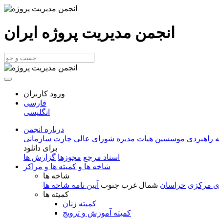
انجمن مدیریت پروژه ایران
ورود کاربران
فارسی
انگلیسی
درباره انجمن
 راهبردی
موسسین
هیات مدیره
شورای عالی
چارت سازمانی
برای دانلود
اسناد مرجع
مجوزها
گزارش ها
شاخه ها و کمیته ها و مراکز
شاخه ها
ی مرکزی
خراسان
شمال غرب
جنوب
آیین نامه شاخه ها
کمیته ها
کمیته زنان
کمیته آموزش و ترویج