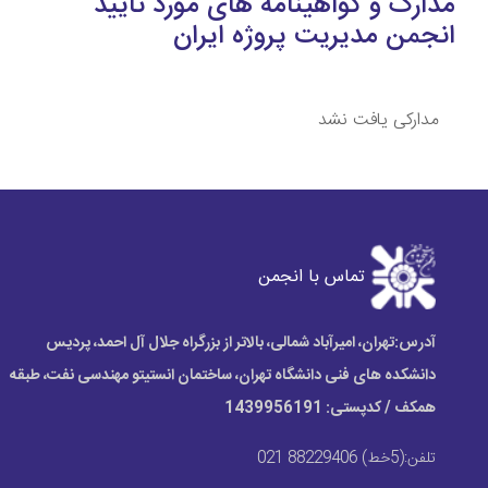
مدارک و گواهینامه های مورد تایید
انجمن مدیریت پروژه ایران
مدارکی یافت نشد
تماس با انجمن
آدرس:
تهران، امیرآباد شمالی، بالاتر از بزرگراه جلال آل احمد، پردیس
دانشکده های فنی دانشگاه تهران، ساختمان انستیتو مهندسی نفت، طبقه
همکف / کدپستی: 1439956191
تلفن:
(5خط) 88229406 021