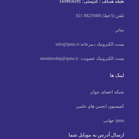
طبقه همکف / کدپستی: 1439956191
تلفن:
(5خط) 88229406 021
نمابر:
.
پست الكترونيك دبیرخانه:
info@ipma.ir
پست الکترونیک عضویت:
membership@ipma.ir
لینک ها
شبکه اعضای جوان
كميسيون انجمن هاي علمي
ipma جهانی
ارسال آدرس به موبایل شما