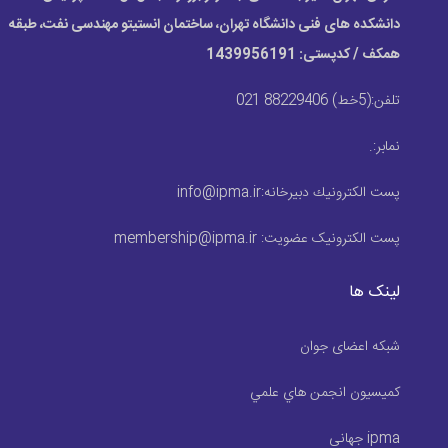
دانشکده های فنی دانشگاه تهران، ساختمان انستیتو مهندسی نفت، طبقه
همکف / کدپستی: 1439956191
تلفن:
(5خط) 88229406 021
نمابر:
.
پست الكترونيك دبیرخانه:
info@ipma.ir
پست الکترونیک عضویت:
membership@ipma.ir
لینک ها
شبکه اعضای جوان
كميسيون انجمن هاي علمي
ipma جهانی