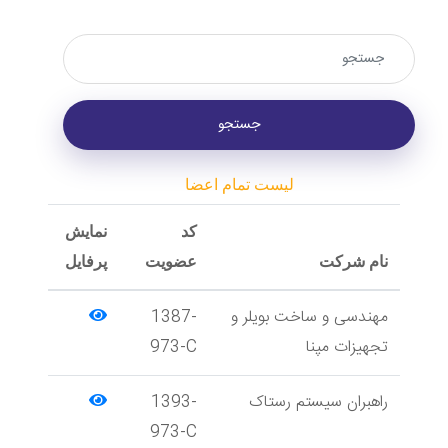
لیست تمام اعضا
کد
نمایش
نام شرکت
عضویت
پرفایل
مهندسی و ساخت بویلر و
1387-
تجهیزات مپنا
973-C
راهبران سیستم رستاک
1393-
973-‍C