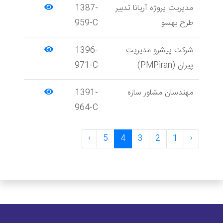
مدیریت پروژه آریانا تدبیر
1387-
طرح بهسو
959-C
شرکت پیشرو مدیریت
1396-
پیران (PMPiran)
971-C
مهندسان مشاور سازه
1391-
964-C
›
5
4
3
2
1
‹