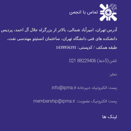
تماس با انجمن
آدرس:
تهران، امیرآباد شمالی، بالاتر از بزرگراه جلال آل احمد، پردیس
دانشکده های فنی دانشگاه تهران، ساختمان انستیتو مهندسی نفت،
طبقه همکف / کدپستی: 1439956191
تلفن:
(5خط) 88229406 021
نمابر:
.
پست الكترونيك دبیرخانه:
info@ipma.ir
پست الکترونیک عضویت:
membership@ipma.ir
لینک ها